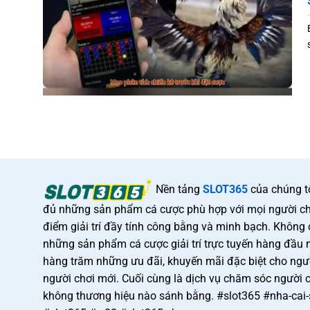
Nền tảng
SLOT365
của chúng t
đủ những sản phẩm cá cược phù hợp với mọi người ch
điểm giải trí đầy tính công bằng và minh bạch. Không
những sản phẩm cá cược giải trí trực tuyến hàng đầ
hàng trăm những ưu đãi, khuyến mãi đặc biệt cho ngườ
người chơi mới. Cuối cùng là dịch vụ chăm sóc người c
không thương hiệu nào sánh bằng. #slot365 #nha-cai-