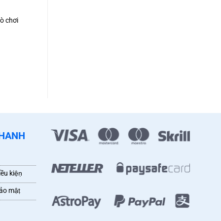
rò chơi
NHANH
̀u kiệṇ
̉o mậṭ