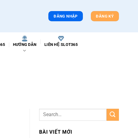
ĐĂNG NHẬP
ĐĂNG KÝ
365
HƯỚNG DẪN
LIÊN HỆ SLOT365
BÀI VIẾT MỚI