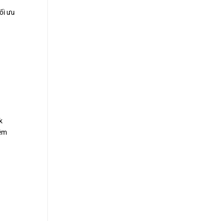
ối ưu
k
iệm