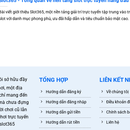
Slot365 - Tổng quan về nền tảng slot trực tuyến hàng đầu
Bài viết giới thiệu Slot365, một nền tảng giải trí trực tuyến tập trung vào t
slot với danh mục phong phú, ưu đãi hấp dẫn và tiêu chuẩn bảo mật cao.
TỔNG HỢP
LIÊN KẾT 
ôi sở hữu đầy
ơi, một địa
Hướng dẫn đăng ký
Về chúng tôị
 chỉ mang đến
Hướng dẫn đăng nhập
Điều khoản điê
u mà chưa đựng
i chơi cũ lẫn
Hướng dẫn gửi tiền
Chính sách ba
hơi trực tuyến
Hướng dẫn rút tiền
Liên hệ̣
slot365