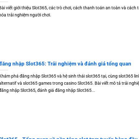
Bài viết giới thiệu Slot365, các trò chơi, cách thanh toán an toàn và cách t
hóa trải nghiệm người chơi.
đăng nhập Slot365: Trải nghiệm và đánh giá tổng quan
Khám phá đăng nhập Slot365 và hệ sinh thái slot365 tại, cùng slot365 lin
alternatif và slot365 games trong casino Slot365. Bài viết mô tả trải ngh
đăng nhập Slot365, đánh giá đăng nhập Slot365...