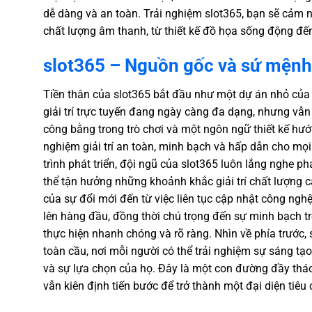
dễ dàng và an toàn. Trải nghiệm slot365, bạn sẽ cảm n
chất lượng âm thanh, từ thiết kế đồ họa sống động đến
slot365 – Nguồn gốc và sứ mệnh
Tiền thân của slot365 bắt đầu như một dự án nhỏ của 
giải trí trực tuyến đang ngày càng đa dạng, nhưng vẫn 
công bằng trong trò chơi và một ngôn ngữ thiết kế hư
nghiệm giải trí an toàn, minh bạch và hấp dẫn cho mọi
trình phát triển, đội ngũ của slot365 luôn lắng nghe 
thể tận hưởng những khoảnh khắc giải trí chất lượng c
của sự đổi mới đến từ việc liên tục cập nhật công ngh
lên hàng đầu, đồng thời chú trọng đến sự minh bạch tr
thực hiện nhanh chóng và rõ ràng. Nhìn về phía trước,
toàn cầu, nơi mỗi người có thể trải nghiệm sự sáng tạo
và sự lựa chọn của họ. Đây là một con đường đầy thách 
vẫn kiên định tiến bước để trở thành một đại diện tiêu