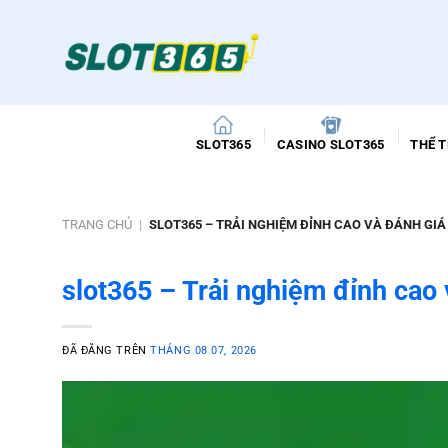
Chuyển
đến
nội
dung
SLOT365
CASINO SLOT365
THỂ 
TRANG CHỦ
|
SLOT365 – TRẢI NGHIỆM ĐỈNH CAO VÀ ĐÁNH GIÁ
slot365 – Trải nghiệm đỉnh cao 
ĐÃ ĐĂNG TRÊN
THÁNG 08 07, 2026