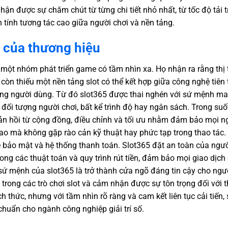
hận được sự chăm chút từ từng chi tiết nhỏ nhất, từ tốc độ tải 
 tính tương tác cao giữa người chơi và nền tảng.
 của thương hiệu
một nhóm phát triển game có tầm nhìn xa. Họ nhận ra rằng thị
còn thiếu một nền tảng slot có thể kết hợp giữa công nghệ tiên t
ớng người dùng. Từ đó slot365 được thai nghén với sứ mệnh man
 đối tượng người chơi, bất kể trình độ hay ngân sách. Trong suố
phản hồi từ cộng đồng, điều chỉnh và tối ưu nhằm đảm bảo mọi n
ao mà không gặp rào cản kỹ thuật hay phức tạp trong thao tác.
ệ bảo mật và hệ thống thanh toán. Slot365 đặt an toàn của ngườ
ong các thuật toán và quy trình rút tiền, đảm bảo mọi giao dịc
 sứ mệnh của slot365 là trở thành cửa ngõ đáng tin cậy cho ngư
 trong các trò chơi slot và cảm nhận được sự tôn trọng đối với t
thức, nhưng với tầm nhìn rõ ràng và cam kết liên tục cải tiến,
 chuẩn cho ngành công nghiệp giải trí số.