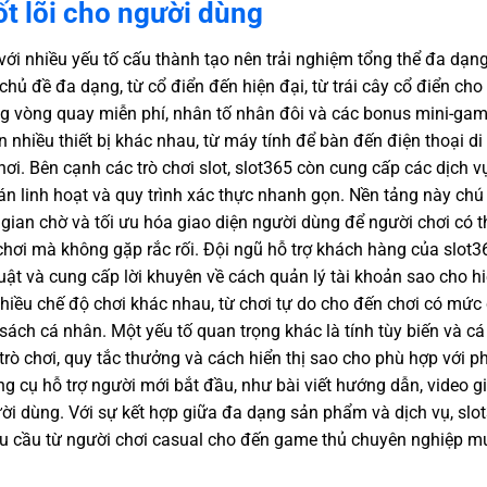
ốt lõi cho người dùng
ới nhiều yếu tố cấu thành tạo nên trải nghiệm tổng thể đa dạn
 chủ đề đa dạng, từ cổ điển đến hiện đại, từ trái cây cổ điển ch
ng vòng quay miễn phí, nhân tố nhân đôi và các bonus mini-ga
n nhiều thiết bị khác nhau, từ máy tính để bàn đến điện thoại di
i. Bên cạnh các trò chơi slot, slot365 còn cung cấp các dịch vụ
án linh hoạt và quy trình xác thực nhanh gọn. Nền tảng này chú
gian chờ và tối ưu hóa giao diện người dùng để người chơi có t
 chơi mà không gặp rắc rối. Đội ngũ hỗ trợ khách hàng của slot3
huật và cung cấp lời khuyên về cách quản lý tài khoản sao cho h
 nhiều chế độ chơi khác nhau, từ chơi tự do cho đến chơi có mứ
ách cá nhân. Một yếu tố quan trọng khác là tính tùy biến và c
trò chơi, quy tắc thưởng và cách hiển thị sao cho phù hợp với 
ng cụ hỗ trợ người mới bắt đầu, như bài viết hướng dẫn, video gi
gười dùng. Với sự kết hợp giữa đa dạng sản phẩm và dịch vụ, slo
 nhu cầu từ người chơi casual cho đến game thủ chuyên nghiệp m