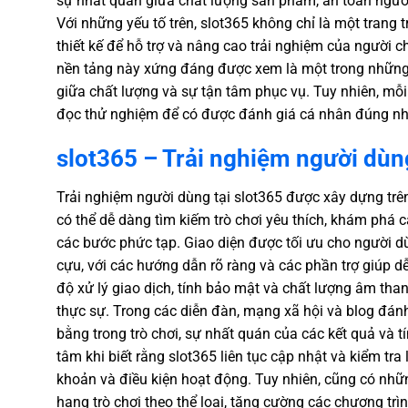
sự nhất quán giữa chất lượng sản phẩm, an toàn người
Với những yếu tố trên, slot365 không chỉ là một trang t
thiết kế để hỗ trợ và nâng cao trải nghiệm của người 
nền tảng này xứng đáng được xem là một trong những 
giữa chất lượng và sự tận tâm phục vụ. Tuy nhiên, mỗi
đọc thử nghiệm để có được đánh giá cá nhân đúng nhấ
slot365 – Trải nghiệm người dùn
Trải nghiệm người dùng tại slot365 được xây dựng trên
có thể dễ dàng tìm kiếm trò chơi yêu thích, khám phá 
các bước phức tạp. Giao diện được tối ưu cho người dù
cựu, với các hướng dẫn rõ ràng và các phần trợ giúp dễ
độ xử lý giao dịch, tính bảo mật và chất lượng âm tha
thực sự. Trong các diễn đàn, mạng xã hội và blog đánh
bằng trong trò chơi, sự nhất quán của các kết quả và 
tâm khi biết rằng slot365 liên tục cập nhật và kiểm tr
khoản và điều kiện hoạt động. Tuy nhiên, cũng có nhữ
hạng trò chơi theo thể loại, tăng cường các chương tr