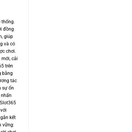
ệ thống.
ơi đồng
n, giúp
ng và có
ợc chơi.
 mới, cải
65 trên
g bằng
tương tác
n sự ổn
m nhấn
 Slot365
 với
 gắn kết
n vững: