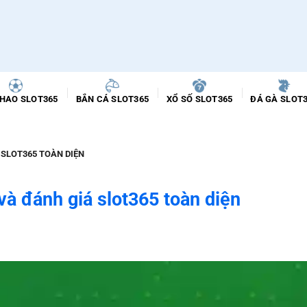
THAO SLOT365
BẮN CÁ SLOT365
XỔ SỐ SLOT365
ĐÁ GÀ SLOT
 SLOT365 TOÀN DIỆN
và đánh giá slot365 toàn diện