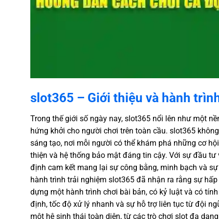
slot365 – Giới thiệu và hành trìn
Trong thế giới số ngày nay, slot365 nổi lên như một nề
hứng khởi cho người chơi trên toàn cầu. slot365 khôn
sáng tạo, nơi mỗi người có thể khám phá những cơ hội
thiện và hệ thống bảo mật đáng tin cậy. Với sự đầu tư
định cam kết mang lại sự công bằng, minh bạch và sự 
hành trình trải nghiệm slot365 đã nhận ra rằng sự h
dựng một hành trình chơi bài bản, có kỷ luật và có tính
định, tốc độ xử lý nhanh và sự hỗ trợ liên tục từ đội
một hệ sinh thái toàn diện, từ các trò chơi slot đa dạ