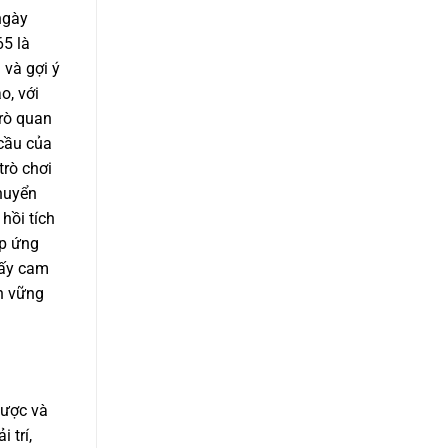
ngày
65 là
 và gợi ý
o, với
trò quan
 cầu của
trò chơi
chuyển
hồi tích
áp ứng
hấy cam
ền vững
lược và
 trí,