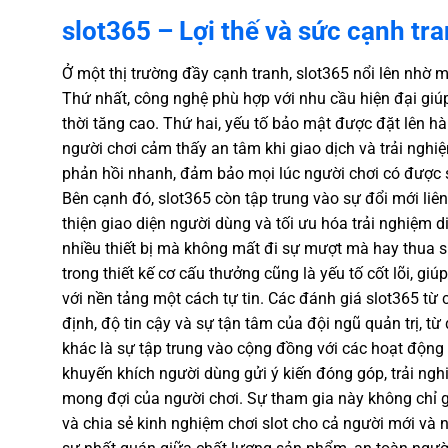
slot365 – Lợi thế và sức cạnh tra
Ở một thị trường đầy cạnh tranh, slot365 nổi lên nhờ m
Thứ nhất, công nghệ phù hợp với nhu cầu hiện đại giú
thời tăng cao. Thứ hai, yếu tố bảo mật được đặt lên h
người chơi cảm thấy an tâm khi giao dịch và trải nghi
phản hồi nhanh, đảm bảo mọi lúc người chơi có được sự
Bên cạnh đó, slot365 còn tập trung vào sự đổi mới liê
thiện giao diện người dùng và tối ưu hóa trải nghiệm d
nhiều thiết bị mà không mất đi sự mượt mà hay thua 
trong thiết kế cơ cấu thưởng cũng là yếu tố cốt lõi, gi
với nền tảng một cách tự tin. Các đánh giá slot365 từ 
định, độ tin cậy và sự tận tâm của đội ngũ quản trị, 
khác là sự tập trung vào cộng đồng với các hoạt động 
khuyến khích người dùng gửi ý kiến đóng góp, trải ngh
mong đợi của người chơi. Sự tham gia này không chỉ g
và chia sẻ kinh nghiệm chơi slot cho cả người mới và 