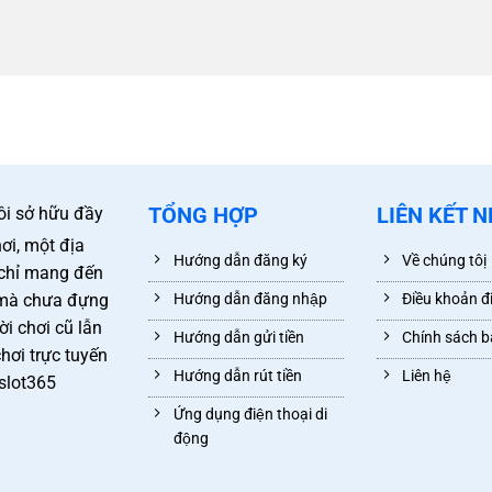
TỔNG HỢP
LIÊN KẾT 
ôi sở hữu đầy
ơi, một địa
Hướng dẫn đăng ký
Về chúng tôị
 chỉ mang đến
Hướng dẫn đăng nhập
Điều khoản điê
u mà chưa đựng
i chơi cũ lẫn
Hướng dẫn gửi tiền
Chính sách ba
hơi trực tuyến
Hướng dẫn rút tiền
Liên hệ̣
slot365
Ứng dụng điện thoại di
động