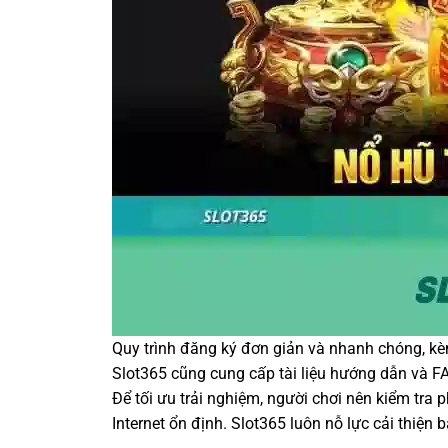
Quy trình đăng ký đơn giản và nhanh chóng, kè
Slot365 cũng cung cấp tài liệu hướng dẫn và F
Để tối ưu trải nghiệm, người chơi nên kiểm tra 
Internet ổn định. Slot365 luôn nỗ lực cải thiện