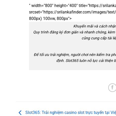
" width="800" height="400" title="https://sril
srcset="https://srilankafinder.com/images/tex
800px) 100vw, 800px">
Khuyến mãi và cách nhậ
Quy trình đăng ký đơn giản và nhanh chóng, kèm 
cũng cung cấp tài l
Để tối ưu trải nghiệm, người chơi nên kiểm tra ph
định. Slot365 luôn nỗ lực cải thiện
Slot365: Trải nghiệm casino slot trực tuyến tại V