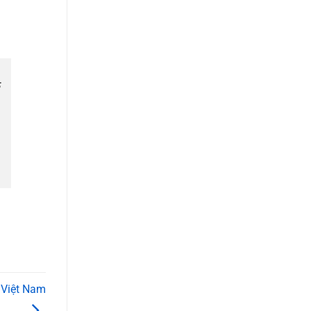
 Việt Nam