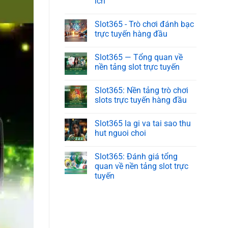
ích
Slot365 - Trò chơi đánh bạc
trực tuyến hàng đầu
Slot365 — Tổng quan về
nền tảng slot trực tuyến
Slot365: Nền tảng trò chơi
slots trực tuyến hàng đầu
Slot365 la gi va tai sao thu
hut nguoi choi
Slot365: Đánh giá tổng
quan về nền tảng slot trực
tuyến