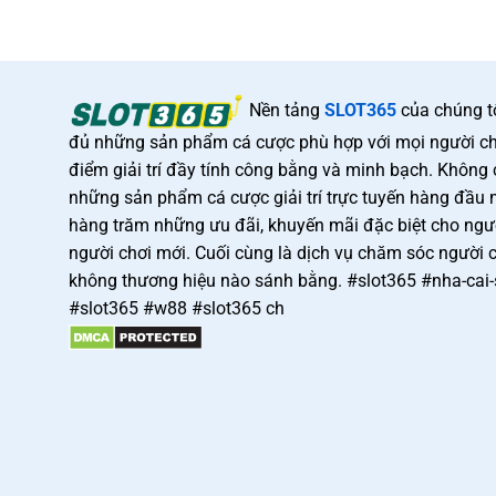
Nền tảng
SLOT365
của chúng t
đủ những sản phẩm cá cược phù hợp với mọi người ch
điểm giải trí đầy tính công bằng và minh bạch. Không
những sản phẩm cá cược giải trí trực tuyến hàng đầ
hàng trăm những ưu đãi, khuyến mãi đặc biệt cho ngườ
người chơi mới. Cuối cùng là dịch vụ chăm sóc người c
không thương hiệu nào sánh bằng. #slot365 #nha-cai-
#slot365 #w88 #slot365 ch