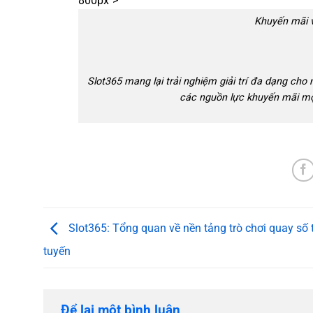
800px">
Khuyến mãi 
Slot365 mang lại trải nghiệm giải trí đa dạng cho 
các nguồn lực khuyến mãi một
Slot365: Tổng quan về nền tảng trò chơi quay số 
tuyến
Để lại một bình luận