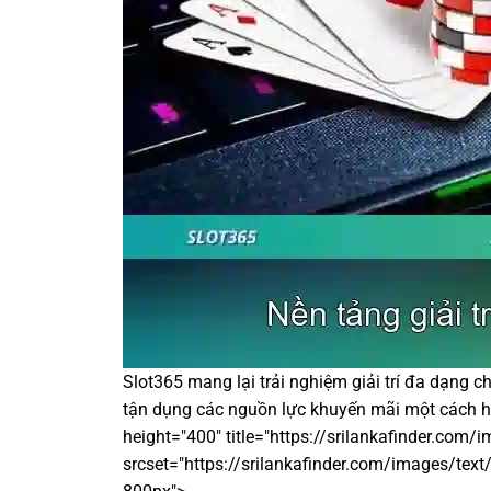
Slot365 mang lại trải nghiệm giải trí đa dạng c
tận dụng các nguồn lực khuyến mãi một cách hợp
height="400" title="https://srilankafinder.com
srcset="https://srilankafinder.com/images/tex