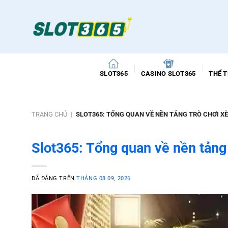
Chuyển
đến
nội
dung
SLOT365
CASINO SLOT365
THỂ 
TRANG CHỦ
|
SLOT365: TỔNG QUAN VỀ NỀN TẢNG TRÒ CHƠI X
Slot365: Tổng quan về nền tảng 
ĐÃ ĐĂNG TRÊN
THÁNG 08 09, 2026