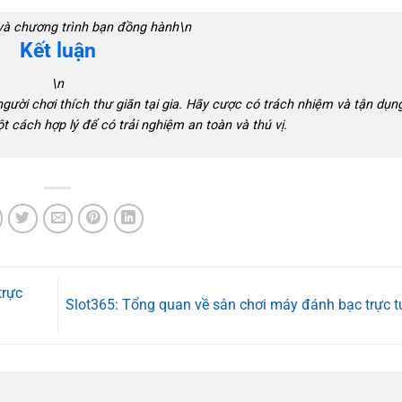
và chương trình bạn đồng hành\n
Kết luận
\n
người chơi thích thư giãn tại gia. Hãy cược có trách nhiệm và tận dụn
 cách hợp lý để có trải nghiệm an toàn và thú vị.
trực
Slot365: Tổng quan về sân chơi máy đánh bạc trực 