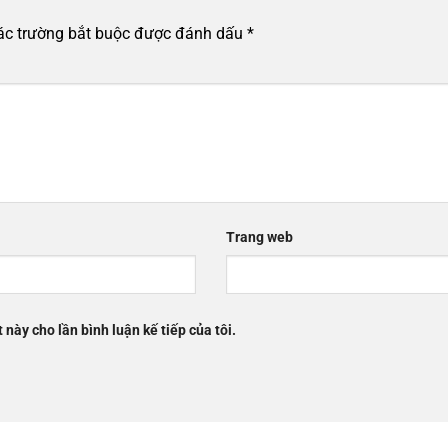
ác trường bắt buộc được đánh dấu
*
Trang web
 này cho lần bình luận kế tiếp của tôi.