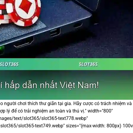
ho người chơi thích thư giãn tại gia. Hãy cược có trách nhiệm và
 lý để có trải nghiệm an toàn và thú vị.
" width="800"
/images/text/slot365/slot365-text778.webp"
t/slot365/slot365-text749.webp" sizes="(max-width: 800px) 100v