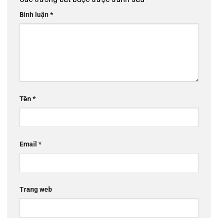
Bình luận
*
Tên
*
Email
*
Trang web