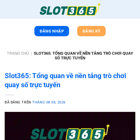
Chuyển
đến
nội
dung
ĐĂNG NHẬP
ĐĂNG KÝ
TRANG CHỦ
|
SLOT365: TỔNG QUAN VỀ NỀN TẢNG TRÒ CHƠI QUAY
SỐ TRỰC TUYẾN
Slot365: Tổng quan về nền tảng trò chơi
quay số trực tuyến
ĐÃ ĐĂNG TRÊN
THÁNG 08 08, 2026