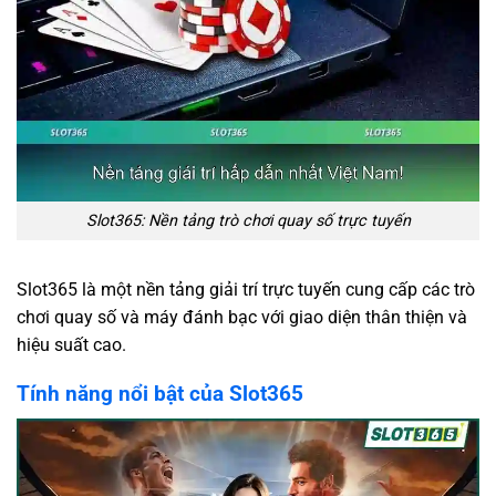
Slot365: Nền tảng trò chơi quay số trực tuyến
Slot365 là một nền tảng giải trí trực tuyến cung cấp các trò
chơi quay số và máy đánh bạc với giao diện thân thiện và
hiệu suất cao.
Tính năng nổi bật của Slot365