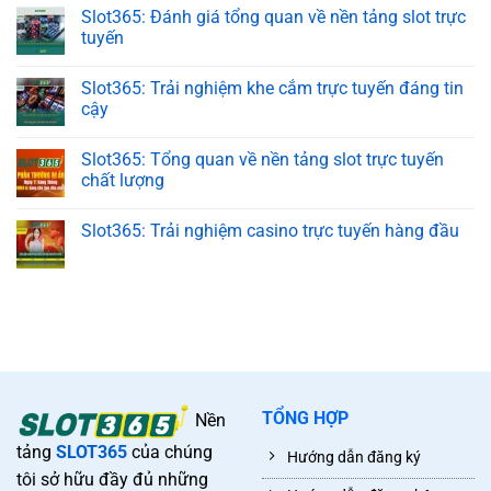
Slot365: Đánh giá tổng quan về nền tảng slot trực
tuyến
Slot365: Trải nghiệm khe cắm trực tuyến đáng tin
cậy
Slot365: Tổng quan về nền tảng slot trực tuyến
chất lượng
Slot365: Trải nghiệm casino trực tuyến hàng đầu
TỔNG HỢP
Nền
tảng
SLOT365
của chúng
Hướng dẫn đăng ký
tôi sở hữu đầy đủ những