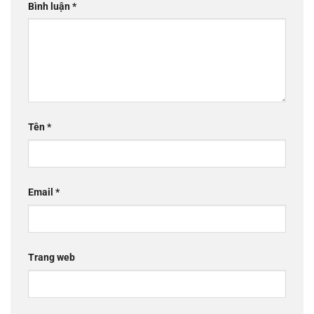
Bình luận
*
Tên
*
Email
*
Trang web