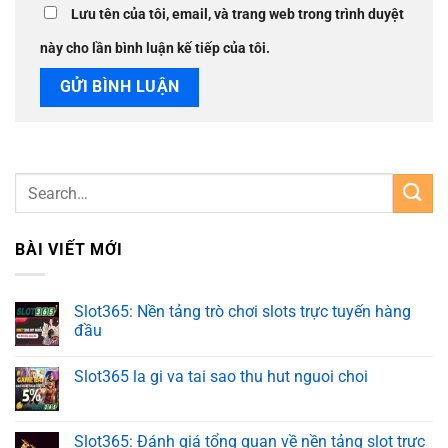
Lưu tên của tôi, email, và trang web trong trình duyệt
này cho lần bình luận kế tiếp của tôi.
BÀI VIẾT MỚI
Slot365: Nền tảng trò chơi slots trực tuyến hàng
đầu
Slot365 la gi va tai sao thu hut nguoi choi
Slot365: Đánh giá tổng quan về nền tảng slot trực