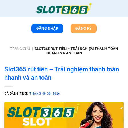
Chuyển
đến
nội
dung
ĐĂNG NHẬP
ĐĂNG KÝ
TRANG CHỦ
|
SLOT365 RÚT TIỀN – TRẢI NGHIỆM THANH TOÁN
NHANH VÀ AN TOÀN
Slot365 rút tiền – Trải nghiệm thanh toán
nhanh và an toàn
ĐÃ ĐĂNG TRÊN
THÁNG 08 08, 2026