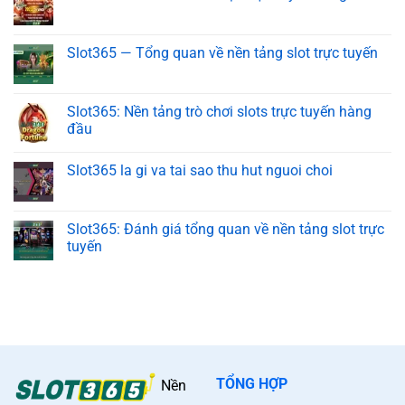
Slot365 — Tổng quan về nền tảng slot trực tuyến
Slot365: Nền tảng trò chơi slots trực tuyến hàng
đầu
Slot365 la gi va tai sao thu hut nguoi choi
Slot365: Đánh giá tổng quan về nền tảng slot trực
tuyến
TỔNG HỢP
Nền