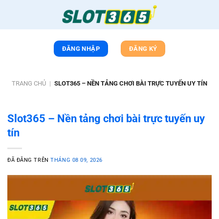
Chuyển
đến
nội
dung
ĐĂNG NHẬP
ĐĂNG KÝ
TRANG CHỦ
|
SLOT365 – NỀN TẢNG CHƠI BÀI TRỰC TUYẾN UY TÍN
Slot365 – Nền tảng chơi bài trực tuyến uy
tín
ĐÃ ĐĂNG TRÊN
THÁNG 08 09, 2026