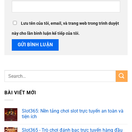
Lưu tên của tôi, email, và trang web trong trình duyệt
này cho lần bình luận kế tiếp của tôi.
BÀI VIẾT MỚI
Slot365: Nền tảng chơi slot trực tuyến an toàn và
tiện ích
Slot365 - Trò chơi đánh bạc trực tuyến hàng đầu