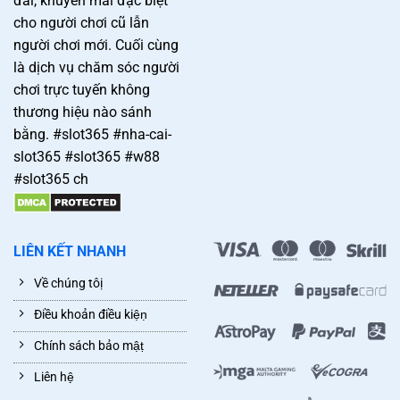
đãi, khuyến mãi đặc biệt
cho người chơi cũ lẫn
người chơi mới. Cuối cùng
là dịch vụ chăm sóc người
chơi trực tuyến không
thương hiệu nào sánh
bằng. #slot365 #nha-cai-
slot365 #slot365 #w88
#slot365 ch
LIÊN KẾT NHANH
Về chúng tôị
Điều khoản điều kiệṇ
Chính sách bảo mậṭ
Liên hệ̣