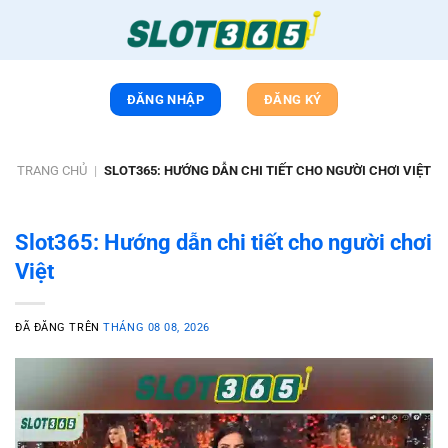
Chuyển
đến
nội
dung
ĐĂNG NHẬP
ĐĂNG KÝ
TRANG CHỦ
|
SLOT365: HƯỚNG DẪN CHI TIẾT CHO NGƯỜI CHƠI VIỆT
Slot365: Hướng dẫn chi tiết cho người chơi
Việt
ĐÃ ĐĂNG TRÊN
THÁNG 08 08, 2026