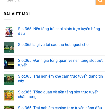
BÀI VIẾT MỚI
Slot365: Nền tảng trò chơi slots trực tuyến hàng
đầu
Slot365 la gi va tai sao thu hut nguoi choi
Slot365: Đánh giá tổng quan về nền tảng slot trực
tuyến
Slot365: Trải nghiệm khe cắm trực tuyến đáng tin
cậy
Slot365: Tổng quan về nền tảng slot trực tuyến
chất lượng
Slot365: Trải nghiệm casino trực tuyến hàng đầu