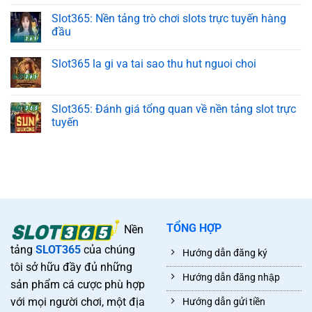
Slot365: Nền tảng trò chơi slots trực tuyến hàng
đầu
Slot365 la gi va tai sao thu hut nguoi choi
Slot365: Đánh giá tổng quan về nền tảng slot trực
tuyến
TỔNG HỢP
Nền
tảng
SLOT365
của chúng
Hướng dẫn đăng ký
tôi sở hữu đầy đủ những
Hướng dẫn đăng nhập
sản phẩm cá cược phù hợp
với mọi người chơi, một địa
Hướng dẫn gửi tiền