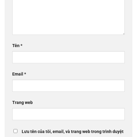
Tên
*
Email
*
Trang web
Lưu tên của tôi, email, và trang web trong trình duyệt