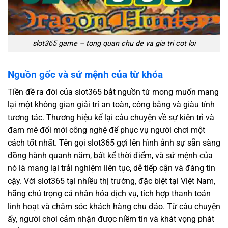
slot365 game – tong quan chu de va gia tri cot loi
Nguồn gốc và sứ mệnh của từ khóa
Tiền đề ra đời của slot365 bắt nguồn từ mong muốn mang
lại một không gian giải trí an toàn, công bằng và giàu tính
tương tác. Thương hiệu kể lại câu chuyện về sự kiên trì và
đam mê đổi mới công nghệ để phục vụ người chơi một
cách tốt nhất. Tên gọi slot365 gợi lên hình ảnh sự sẵn sàng
đồng hành quanh năm, bất kể thời điểm, và sứ mệnh của
nó là mang lại trải nghiệm liên tục, dễ tiếp cận và đáng tin
cậy. Với slot365 tại nhiều thị trường, đặc biệt tại Việt Nam,
hãng chú trọng cá nhân hóa dịch vụ, tích hợp thanh toán
linh hoạt và chăm sóc khách hàng chu đáo. Từ câu chuyện
ấy, người chơi cảm nhận được niềm tin và khát vọng phát