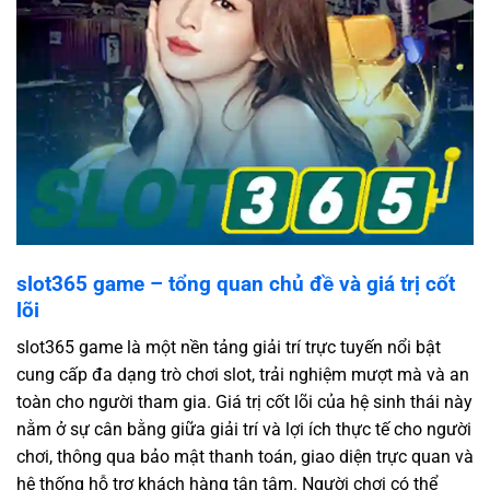
slot365 game – tổng quan chủ đề và giá trị cốt
lõi
slot365 game là một nền tảng giải trí trực tuyến nổi bật
cung cấp đa dạng trò chơi slot, trải nghiệm mượt mà và an
toàn cho người tham gia. Giá trị cốt lõi của hệ sinh thái này
nằm ở sự cân bằng giữa giải trí và lợi ích thực tế cho người
chơi, thông qua bảo mật thanh toán, giao diện trực quan và
hệ thống hỗ trợ khách hàng tận tâm. Người chơi có thể