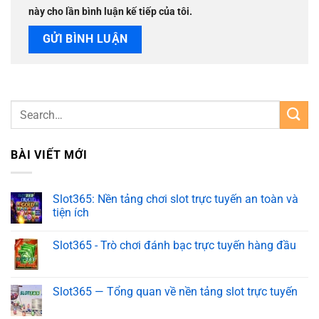
này cho lần bình luận kế tiếp của tôi.
BÀI VIẾT MỚI
Slot365: Nền tảng chơi slot trực tuyến an toàn và
tiện ích
Slot365 - Trò chơi đánh bạc trực tuyến hàng đầu
Slot365 — Tổng quan về nền tảng slot trực tuyến