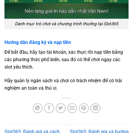
Danh mục trò chơi và chương trình thưởng tại Slot365
Hướng dẫn đăng ký và nạp tiền
Để bắt đầu, hãy tạo tài khoản, xác thực rồi nạp tiền bằng
các phương thức phổ biến, sau đó có thể chơi ngay các
slot yêu thích.
Hãy quản lý ngân sách và chơi có trách nhiệm để có trải
nghiệm an toàn và thú vị.
Slot365: Đánh giá và cách
Slot365: Đánh giá và hướng