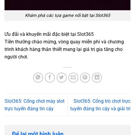
Khám phá các tựa game nổi bật tại Slot365
Ưu đãi và khuyến mãi đặc biệt tại Slot365
Tiền thưởng chào mừng, vòng quay miễn phí và chương
trình khách hàng thân thiết mang lại giá trị gia tăng cho
người chơi.
Slot365: Cổng chơi máy slot
Slot365: Cổng trò chơi trực
trực tuyến đáng tin cậy
tuyến đáng tin cậy và giải trí
Để lại một bình luận