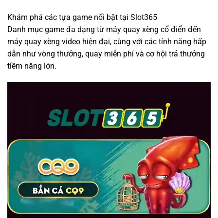
Khám phá các tựa game nổi bật tại Slot365
Danh mục game đa dạng từ máy quay xèng cổ điển đến
máy quay xèng video hiện đại, cùng với các tính năng hấp
dẫn như vòng thưởng, quay miễn phí và cơ hội trả thưởng
tiềm năng lớn.