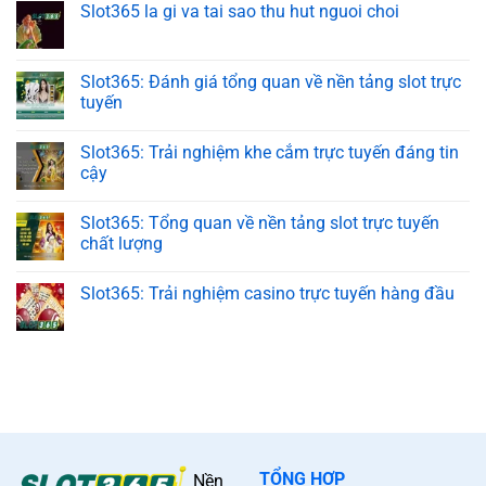
Slot365 la gi va tai sao thu hut nguoi choi
Slot365: Đánh giá tổng quan về nền tảng slot trực
tuyến
Slot365: Trải nghiệm khe cắm trực tuyến đáng tin
cậy
Slot365: Tổng quan về nền tảng slot trực tuyến
chất lượng
Slot365: Trải nghiệm casino trực tuyến hàng đầu
TỔNG HỢP
Nền